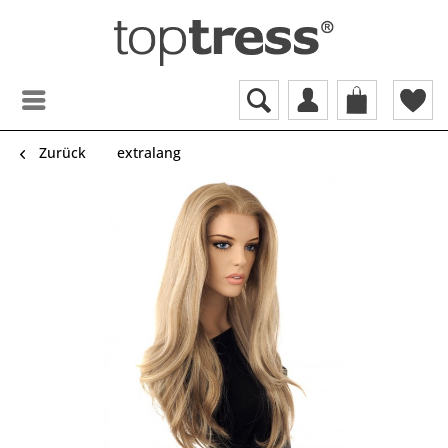
Zurück
extralang