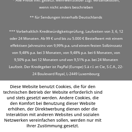
* Alle Preise inkl. gesetzl. Mehrwertsteuer zzgl.
Versandkosten
,
wenn nicht anders beschrieben
** für Sendungen innerhalb Deutschlands
*** Vorbehaltlich Kreditwürdigkeitsprüfung. Laufzeiten von 3, 6, 12
oder 24 Monaten. Ab 99 € und bis zu 5.000 € Bestellwert mit einem
effektiven Jahreszins von 9,99% p.a. und einem festen Sollzinssatz
von 9,48% p.a. bei 3 Monaten, von 9,48% p.a. bei 6 Monaten, von
9,50% p.a. bei 12 Monaten und von 9,51% p.a. bei 24 Monaten
Laufzeit. Der Kreditgeber ist PayPal (Europe) S.à r.l. et Cie, S.C.A., 22-
24 Boulevard Royal, L-2449 Luxembourg
Diese Website benutzt Cookies, die für den
technischen Betrieb der Website erforderlich sind
und stets gesetzt werden. Andere Cookies, die
den Komfort bei Benutzung dieser Website
erhöhen, der Direktwerbung dienen oder die
Interaktion mit anderen Websites und sozialen
Netzwerken vereinfachen sollen, werden nur mit
Ihrer Zustimmung gesetzt.