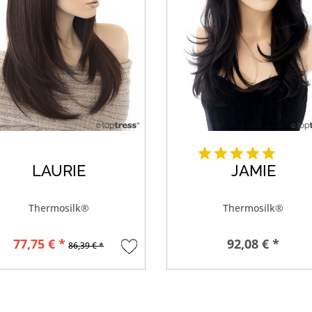
LAURIE
JAMIE
Thermosilk®
Thermosilk®
77,75 € *
92,08 € *
86,39 € *