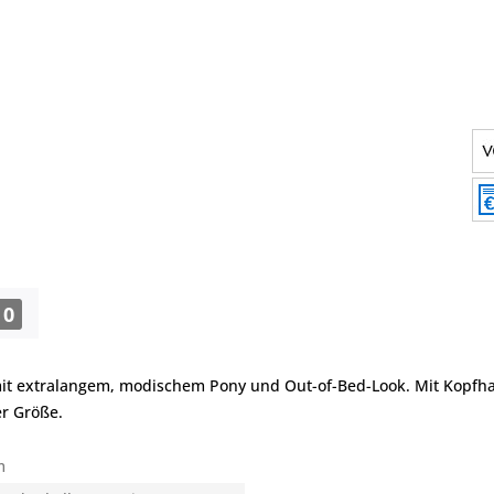
0
mit extralangem, modischem Pony und Out-of-Bed-Look. Mit Kopfhaut
r Größe.
m