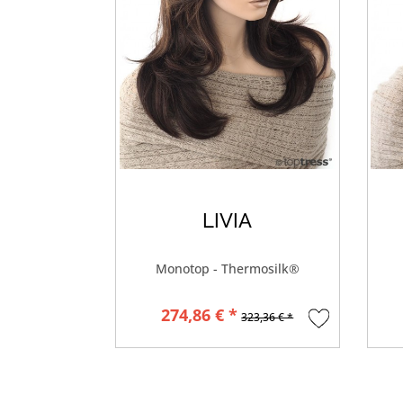
LIVIA
Monotop - Thermosilk®
274,86 € *
323,36 € *