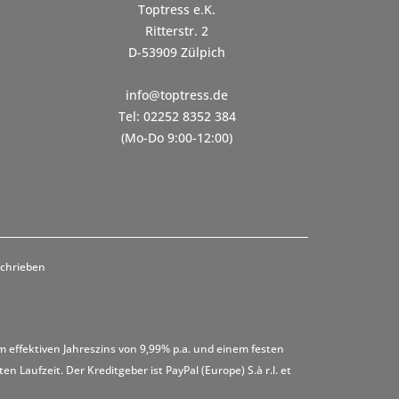
Toptress e.K.
Ritterstr. 2
D-53909 Zülpich
info@toptress.de
Tel: 02252 8352 384
(Mo-Do 9:00-12:00)
schrieben
m effektiven Jahreszins von 9,99% p.a. und einem festen
 Laufzeit. Der Kreditgeber ist PayPal (Europe) S.à r.l. et