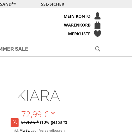
RSAND**
SSL-SICHER
MEIN KONTO
WARENKORB
MERKLISTE
MMER SALE
KIARA
72,99 € *
81,10 € *
(10% gespart)
inkl. MwSt.
zzgl. Versandkosten