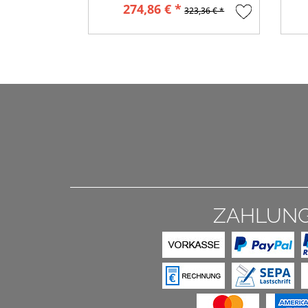
274,86 € *
323,36 € *
ZAHLUN