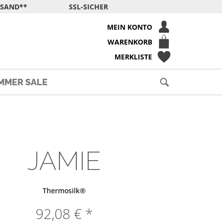
RSAND**
SSL-SICHER
MEIN KONTO
WARENKORB
MERKLISTE
MMER SALE
JAMIE
Thermosilk®
92,08 € *