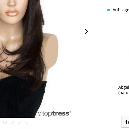
Auf Lage
Abgeb
(natu