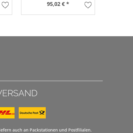
95,02 € *
77,8
VERSAND
efern auch an Packstationen und Postfilialen.