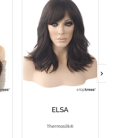
ELSA
B
Thermosilk®
Th