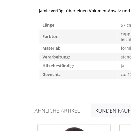
Jamie verfügt über einen Volumen-Ansatz und 
Länge:
57 c
capp
Farbton:
leich
Material:
form
Verarbeitung:
stan
Hitzebeständig:
ja
Gewicht:
ca. 1
ÄHNLICHE ARTIKEL
KUNDEN KAUF