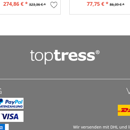
274,86 € *
77,75 € *
323,36 € *
86,39 € *
G
Wir versenden mit DHL und li