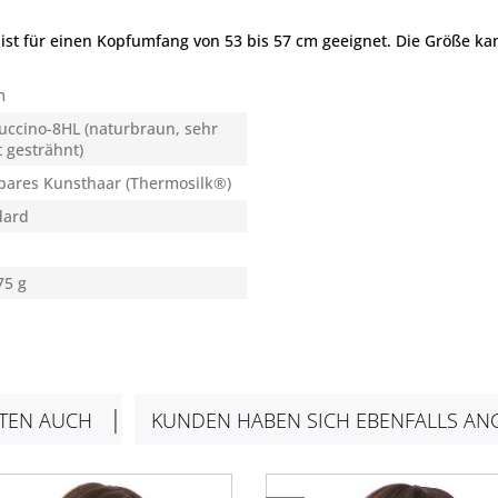
ist für einen Kopfumfang von 53 bis 57 cm geeignet. Die Größe ka
m
uccino-8HL (naturbraun, sehr
t gesträhnt)
bares Kunsthaar (Thermosilk®)
dard
75 g
TEN AUCH
KUNDEN HABEN SICH EBENFALLS AN