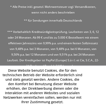
* Alle Preise inkl. gesetzl. Mehrwertsteuer zzgl.
Versandkosten
,
wenn nicht anders beschrieben
** für Sendungen innerhalb Deutschlands
*** Vorbehaltlich Kreditwürdigkeitsprüfung. Laufzeiten von 3, 6, 12
oder 24 Monaten. Ab 99 € und bis zu 5.000 € Bestellwert mit einem
effektiven Jahreszins von 9,99% p.a. und einem festen Sollzinssatz
von 9,48% p.a. bei 3 Monaten, von 9,48% p.a. bei 6 Monaten, von
9,50% p.a. bei 12 Monaten und von 9,51% p.a. bei 24 Monaten
Laufzeit. Der Kreditgeber ist PayPal (Europe) S.à r.l. et Cie, S.C.A., 22-
24 Boulevard Royal, L-2449 Luxembourg
Diese Website benutzt Cookies, die für den
technischen Betrieb der Website erforderlich sind
und stets gesetzt werden. Andere Cookies, die
den Komfort bei Benutzung dieser Website
erhöhen, der Direktwerbung dienen oder die
Interaktion mit anderen Websites und sozialen
Netzwerken vereinfachen sollen, werden nur mit
Ihrer Zustimmung gesetzt.