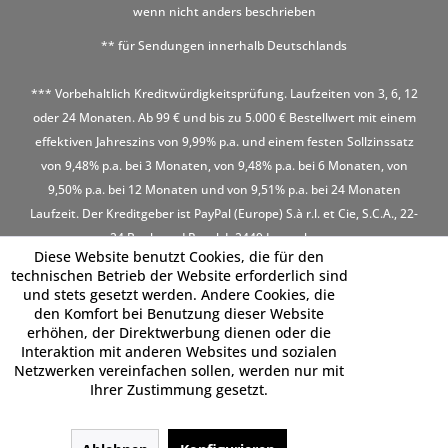
wenn nicht anders beschrieben
** für Sendungen innerhalb Deutschlands
*** Vorbehaltlich Kreditwürdigkeitsprüfung. Laufzeiten von 3, 6, 12
oder 24 Monaten. Ab 99 € und bis zu 5.000 € Bestellwert mit einem
effektiven Jahreszins von 9,99% p.a. und einem festen Sollzinssatz
von 9,48% p.a. bei 3 Monaten, von 9,48% p.a. bei 6 Monaten, von
9,50% p.a. bei 12 Monaten und von 9,51% p.a. bei 24 Monaten
Laufzeit. Der Kreditgeber ist PayPal (Europe) S.à r.l. et Cie, S.C.A., 22-
24 Boulevard Royal, L-2449 Luxembourg
Diese Website benutzt Cookies, die für den
technischen Betrieb der Website erforderlich sind
und stets gesetzt werden. Andere Cookies, die
den Komfort bei Benutzung dieser Website
erhöhen, der Direktwerbung dienen oder die
Interaktion mit anderen Websites und sozialen
Netzwerken vereinfachen sollen, werden nur mit
Ihrer Zustimmung gesetzt.