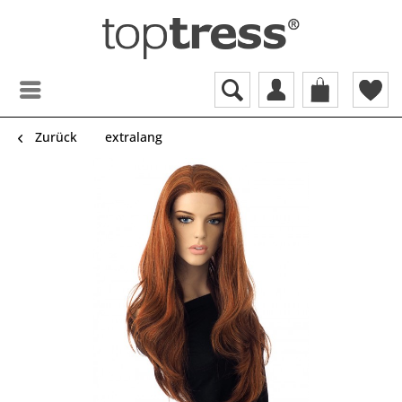
Zurück
extralang