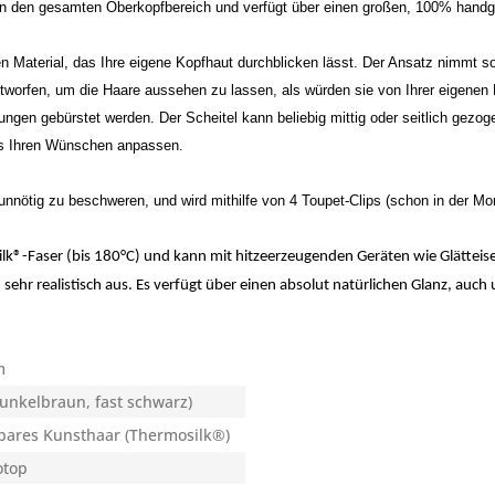
dern den gesamten Oberkopfbereich und verfügt über einen großen, 100% han
 Material, das Ihre eigene Kopfhaut durchblicken lässt. Der Ansatz nimmt so 
tworfen, um die Haare aussehen zu lassen, als würden sie von Ihrer eigenen
ungen gebürstet werden. Der Scheitel kann beliebig mittig oder seitlich gezog
los Ihren Wünschen anpassen.
t unnötig zu beschweren, und wird mithilfe von 4 Toupet-Clips (schon in der Mon
lk®-Faser (bis 180°C) und kann mit hitzeerzeugenden Geräten wie Glätteise
 sehr realistisch aus. Es verfügt über einen absolut natürlichen Glanz, auch
m
unkelbraun, fast schwarz)
bares Kunsthaar (Thermosilk®)
top