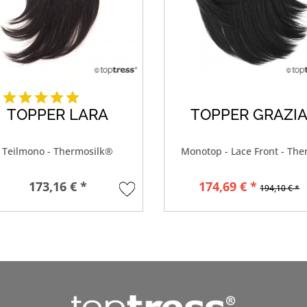
TOPPER LARA
TOPPER GRAZI
Teilmono - Thermosilk®
Monotop - Lace Front - Th
173,16 € *
174,69 € *
194,10 € *