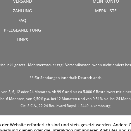
VERSAND
MEIN KONTO
ZAHLUNG
MERKLISTE
FAQ
PFLEGEANLEITUNG
LINKS
eise inkl. gesetzl. Mehrwertsteuer zzgl.
Versandkosten
, wenn nicht anders be
** für Sendungen innerhalb Deutschlands
 von 3, 6, 12 oder 24 Monaten. Ab 99 € und bis zu 5.000 € Bestellwert mit eine
 bei 6 Monaten, von 9,50% p.a. bei 12 Monaten und von 9,51% p.a. bei 24 Monaten
Cie, S.C.A., 22-24 Boulevard Royal, L-2449 Luxembourg
 der Website erforderlich sind und stets gesetzt werden. Andere C
twerbung dienen oder die Interaktion mit anderen Websites und s