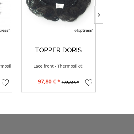
A
TOPPER DORIS
TOPP
ermosilk®
Lace front - Thermosilk®
Monoto
97,80 € *
2
139,72 € *