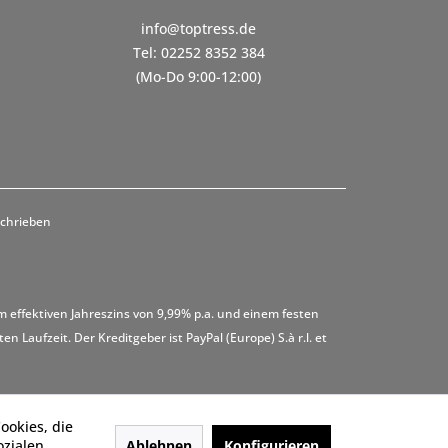
info@toptress.de
Tel: 02252 8352 384
(Mo-Do 9:00-12:00)
schrieben
m effektiven Jahreszins von 9,99% p.a. und einem festen
 Laufzeit. Der Kreditgeber ist PayPal (Europe) S.à r.l. et
ookies, die
Ablehnen
Konfigurieren
ozialen