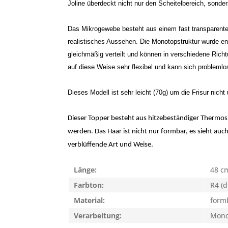
Joline überdeckt nicht nur den Scheitelbereich, son
Das Mikrogewebe besteht aus einem fast transparenten
realistisches Aussehen. Die Monotopstruktur wurde en
gleichmäßig verteilt und können in verschiedene Richt
auf diese Weise sehr flexibel und kann sich problem
Dieses Modell ist sehr leicht (70g) um die Frisur nich
Dieser Topper besteht aus hitzebeständiger Thermosi
werden. Das Haar ist nicht nur formbar, es sieht auch
verblüffende Art und Weise.
Länge:
48 c
Farbton:
R4 (d
Material:
form
Verarbeitung:
Mono