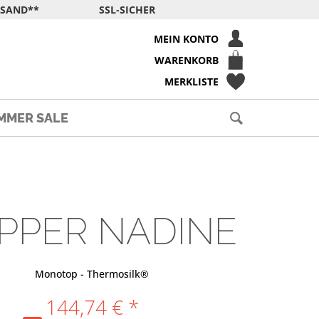
RSAND**
SSL-SICHER
MEIN KONTO
WARENKORB
MERKLISTE
MMER SALE
PPER NADINE
Monotop - Thermosilk®
144,74 € *