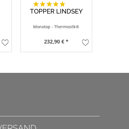
TOPPER LINDSEY
T
Monotop - Thermosilk®
Silk
232,90 € *
265,9
VERSAND