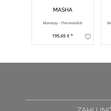
MASHA
Monotop - Thermosilk®
Mo
195,65 € *
ZAHLUN