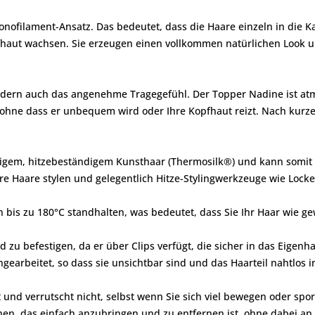
ofilament-Ansatz. Das bedeutet, dass die Haare einzeln in die Ka
fhaut wachsen. Sie erzeugen einen vollkommen natürlichen Look un
 sondern auch das angenehme Tragegefühl. Der Topper Nadine ist at
ohne dass er unbequem wird oder Ihre Kopfhaut reizt. Nach kurzer
tigem, hitzebeständigem Kunsthaar (Thermosilk®) und kann somit 
ihre Haare stylen und gelegentlich Hitze-Stylingwerkzeuge wie Loc
is zu 180°C standhalten, was bedeutet, dass Sie Ihr Haar wie ge
 zu befestigen, da er über Clips verfügt, die sicher in das Eigen
ngearbeitet, so dass sie unsichtbar sind und das Haarteil nahtlos i
gt und verrutscht nicht, selbst wenn Sie sich viel bewegen oder sport
hen, das einfach anzubringen und zu entfernen ist, ohne dabei an S