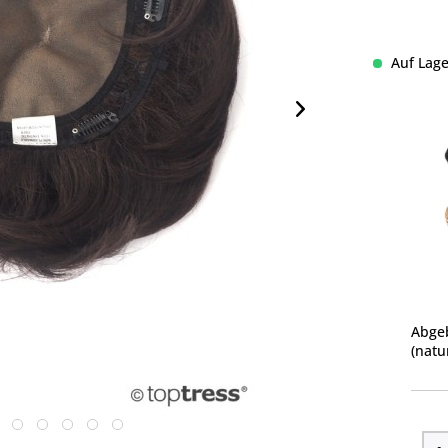
Auf Lage
Abgeb
(natu