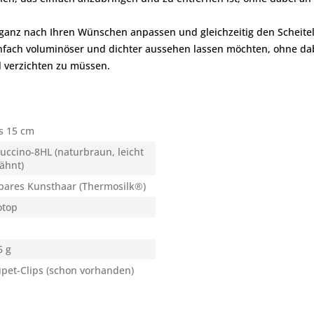
ganz nach Ihren Wünschen anpassen und gleichzeitig den Scheitelbe
infach voluminöser und dichter aussehen lassen möchten, ohne dab
 verzichten zu müssen.
s 15 cm
uccino-8HL (naturbraun, leicht
ähnt)
bares Kunsthaar (Thermosilk®)
top
6 g
upet-Clips (schon vorhanden)