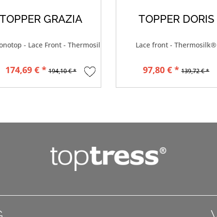
TOPPER GRAZIA
TOPPER DORIS
notop - Lace Front - Thermosilk®
Lace front - Thermosilk®
174,69 € *
97,80 € *
194,10 € *
139,72 € *
G