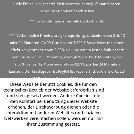
* Alle Preise inkl. gesetzl. Mehrwertsteuer zzgl.
Versandkosten
,
wenn nicht anders beschrieben
** für Sendungen innerhalb Deutschlands
*** Vorbehaltlich Kreditwürdigkeitsprüfung. Laufzeiten von 3, 6, 12
oder 24 Monaten. Ab 99 € und bis zu 5.000 € Bestellwert mit einem
effektiven Jahreszins von 9,99% p.a. und einem festen Sollzinssatz
von 9,48% p.a. bei 3 Monaten, von 9,48% p.a. bei 6 Monaten, von
9,50% p.a. bei 12 Monaten und von 9,51% p.a. bei 24 Monaten
Laufzeit. Der Kreditgeber ist PayPal (Europe) S.à r.l. et Cie, S.C.A., 22-
24 Boulevard Royal, L-2449 Luxembourg
Diese Website benutzt Cookies, die für den
technischen Betrieb der Website erforderlich sind
und stets gesetzt werden. Andere Cookies, die
den Komfort bei Benutzung dieser Website
erhöhen, der Direktwerbung dienen oder die
Interaktion mit anderen Websites und sozialen
Netzwerken vereinfachen sollen, werden nur mit
Ihrer Zustimmung gesetzt.