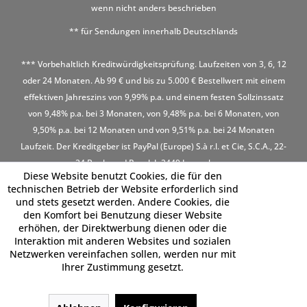
wenn nicht anders beschrieben
** für Sendungen innerhalb Deutschlands
*** Vorbehaltlich Kreditwürdigkeitsprüfung. Laufzeiten von 3, 6, 12
oder 24 Monaten. Ab 99 € und bis zu 5.000 € Bestellwert mit einem
effektiven Jahreszins von 9,99% p.a. und einem festen Sollzinssatz
von 9,48% p.a. bei 3 Monaten, von 9,48% p.a. bei 6 Monaten, von
9,50% p.a. bei 12 Monaten und von 9,51% p.a. bei 24 Monaten
Laufzeit. Der Kreditgeber ist PayPal (Europe) S.à r.l. et Cie, S.C.A., 22-
24 Boulevard Royal, L-2449 Luxembourg
Diese Website benutzt Cookies, die für den
technischen Betrieb der Website erforderlich sind
und stets gesetzt werden. Andere Cookies, die
den Komfort bei Benutzung dieser Website
erhöhen, der Direktwerbung dienen oder die
Interaktion mit anderen Websites und sozialen
Netzwerken vereinfachen sollen, werden nur mit
Ihrer Zustimmung gesetzt.