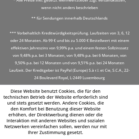
* Alle Preise inkl. gesetzl. Mehrwertsteuer zzgl.
Versandkosten
,
wenn nicht anders beschrieben
** für Sendungen innerhalb Deutschlands
*** Vorbehaltlich Kreditwürdigkeitsprüfung. Laufzeiten von 3, 6, 12
oder 24 Monaten. Ab 99 € und bis zu 5.000 € Bestellwert mit einem
effektiven Jahreszins von 9,99% p.a. und einem festen Sollzinssatz
von 9,48% p.a. bei 3 Monaten, von 9,48% p.a. bei 6 Monaten, von
9,50% p.a. bei 12 Monaten und von 9,51% p.a. bei 24 Monaten
Laufzeit. Der Kreditgeber ist PayPal (Europe) S.à r.l. et Cie, S.C.A., 22-
24 Boulevard Royal, L-2449 Luxembourg
Diese Website benutzt Cookies, die für den
technischen Betrieb der Website erforderlich sind
und stets gesetzt werden. Andere Cookies, die
den Komfort bei Benutzung dieser Website
erhöhen, der Direktwerbung dienen oder die
Interaktion mit anderen Websites und sozialen
Netzwerken vereinfachen sollen, werden nur mit
Ihrer Zustimmung gesetzt.