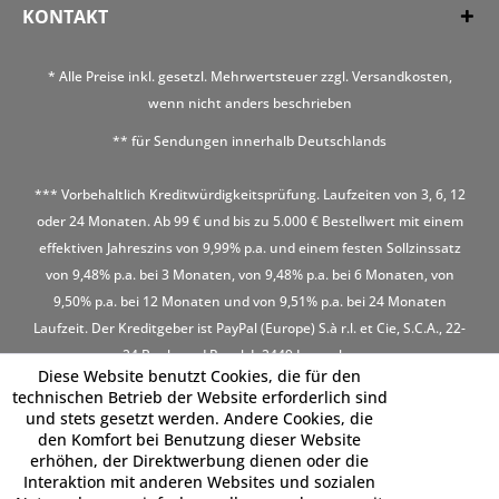
KONTAKT
* Alle Preise inkl. gesetzl. Mehrwertsteuer zzgl.
Versandkosten
,
wenn nicht anders beschrieben
** für Sendungen innerhalb Deutschlands
*** Vorbehaltlich Kreditwürdigkeitsprüfung. Laufzeiten von 3, 6, 12
oder 24 Monaten. Ab 99 € und bis zu 5.000 € Bestellwert mit einem
effektiven Jahreszins von 9,99% p.a. und einem festen Sollzinssatz
von 9,48% p.a. bei 3 Monaten, von 9,48% p.a. bei 6 Monaten, von
9,50% p.a. bei 12 Monaten und von 9,51% p.a. bei 24 Monaten
Laufzeit. Der Kreditgeber ist PayPal (Europe) S.à r.l. et Cie, S.C.A., 22-
24 Boulevard Royal, L-2449 Luxembourg
Diese Website benutzt Cookies, die für den
technischen Betrieb der Website erforderlich sind
und stets gesetzt werden. Andere Cookies, die
den Komfort bei Benutzung dieser Website
erhöhen, der Direktwerbung dienen oder die
Interaktion mit anderen Websites und sozialen