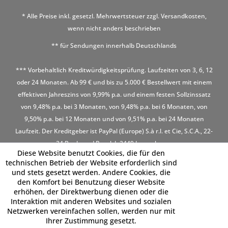
* Alle Preise inkl. gesetzl. Mehrwertsteuer zzgl.
Versandkosten
,
wenn nicht anders beschrieben
** für Sendungen innerhalb Deutschlands
*** Vorbehaltlich Kreditwürdigkeitsprüfung. Laufzeiten von 3, 6, 12
oder 24 Monaten. Ab 99 € und bis zu 5.000 € Bestellwert mit einem
effektiven Jahreszins von 9,99% p.a. und einem festen Sollzinssatz
von 9,48% p.a. bei 3 Monaten, von 9,48% p.a. bei 6 Monaten, von
9,50% p.a. bei 12 Monaten und von 9,51% p.a. bei 24 Monaten
Laufzeit. Der Kreditgeber ist PayPal (Europe) S.à r.l. et Cie, S.C.A., 22-
24 Boulevard Royal, L-2449 Luxembourg
Diese Website benutzt Cookies, die für den
technischen Betrieb der Website erforderlich sind
und stets gesetzt werden. Andere Cookies, die
den Komfort bei Benutzung dieser Website
erhöhen, der Direktwerbung dienen oder die
Interaktion mit anderen Websites und sozialen
Netzwerken vereinfachen sollen, werden nur mit
Ihrer Zustimmung gesetzt.