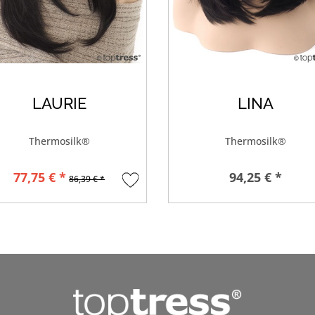
LAURIE
LINA
Thermosilk®
Thermosilk®
77,75 € *
94,25 € *
86,39 € *