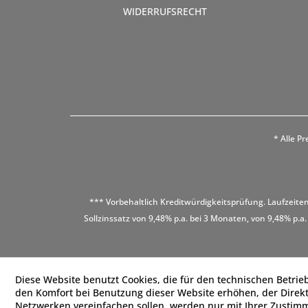
WIDERRUFSRECHT
* Alle Pr
*** Vorbehaltlich Kreditwürdigkeitsprüfung. Laufzeiten
Sollzinssatz von 9,48% p.a. bei 3 Monaten, von 9,48% p.a.
Diese Website benutzt Cookies, die für den technischen Betrieb
den Komfort bei Benutzung dieser Website erhöhen, der Direk
Netzwerken vereinfachen sollen, werden nur mit Ihrer Zustim