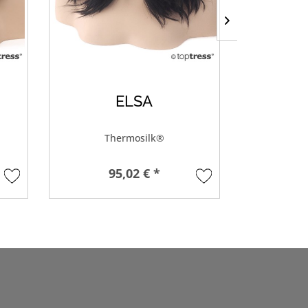
ELSA
DA
Thermosilk®
Lace Front
95,02 € *
2