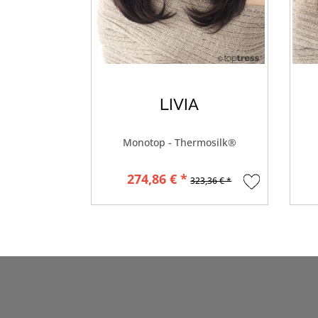
LIVIA
Monotop - Thermosilk®
274,86 € *
323,36 € *