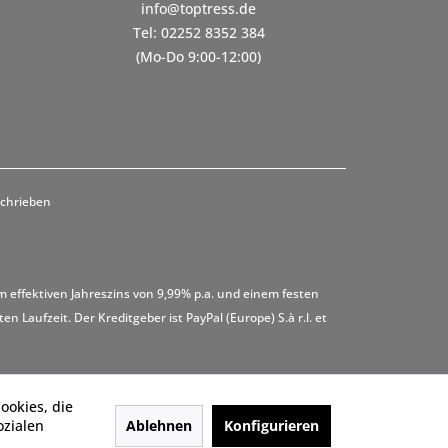
info@toptress.de
Tel: 02252 8352 384
(Mo-Do 9:00-12:00)
schrieben
m effektiven Jahreszins von 9,99% p.a. und einem festen
 Laufzeit. Der Kreditgeber ist PayPal (Europe) S.à r.l. et
ookies, die
Ablehnen
Konfigurieren
ozialen