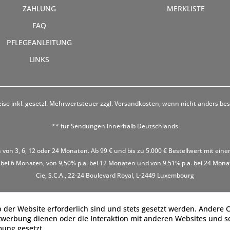
ZAHLUNG
MERKLISTE
FAQ
PFLEGEANLEITUNG
LINKS
eise inkl. gesetzl. Mehrwertsteuer zzgl.
Versandkosten
, wenn nicht anders be
** für Sendungen innerhalb Deutschlands
 von 3, 6, 12 oder 24 Monaten. Ab 99 € und bis zu 5.000 € Bestellwert mit eine
 bei 6 Monaten, von 9,50% p.a. bei 12 Monaten und von 9,51% p.a. bei 24 Monaten
Cie, S.C.A., 22-24 Boulevard Royal, L-2449 Luxembourg
 der Website erforderlich sind und stets gesetzt werden. Andere C
twerbung dienen oder die Interaktion mit anderen Websites und s
mung gesetzt.