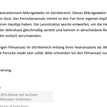
s extradünnem Mikrogewebe im Stirnbereich. Dieses Mikrogewebe 
en lässt. Der Perückenansatz nimmt so den Ton Ihrer eigenen Kopfh
leren Hauttyp haben. Die Lacestruktur wurde entworfen, um die Ha
 der Mikrohaut gleichmäßig verteilt und können in verschiedene R
oder einfach verschwinden.
gen Filmansatz im Stirnbereich entlang Ihres Haaransatzes ab. Bi
erücke intakt sein sollte. Bitte schneiden Sie den Filmansatz nur
xierung.
m
3FH (blond mit leichten
elblonden Strähnen)
thaar (Kanekalon)