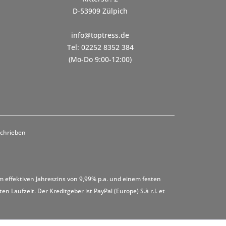
D-53909 Zülpich
info@toptress.de
Tel: 02252 8352 384
(Mo-Do 9:00-12:00)
schrieben
m effektiven Jahreszins von 9,99% p.a. und einem festen
 Laufzeit. Der Kreditgeber ist PayPal (Europe) S.à r.l. et