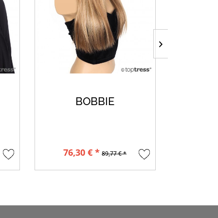
BOBBIE
C
L
76,30 € *
347,4
89,77 € *