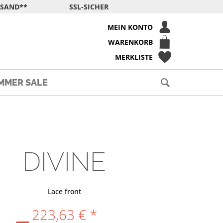
RSAND**
SSL-SICHER
MEIN KONTO
WARENKORB
MERKLISTE
MMER SALE
DIVINE
Lace front
223,63 € *