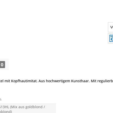
0
el mit Kopfhautimitat. Aus hochwertigem Kunsthaar. Mit regulierb
m
613HL (Mix aus goldblond /
nblond)