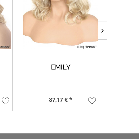
EMILY
87,17 € *
118,2