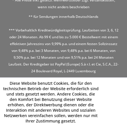
* Alle Preise inkl. gesetzl. Mehrwertsteuer zzgl.
Versandkosten
,
wenn nicht anders beschrieben
** für Sendungen innerhalb Deutschlands
*** Vorbehaltlich Kreditwürdigkeitsprüfung. Laufzeiten von 3, 6, 12
oder 24 Monaten. Ab 99 € und bis zu 5.000 € Bestellwert mit einem
effektiven Jahreszins von 9,99% p.a. und einem festen Sollzinssatz
von 9,48% p.a. bei 3 Monaten, von 9,48% p.a. bei 6 Monaten, von
9,50% p.a. bei 12 Monaten und von 9,51% p.a. bei 24 Monaten
Laufzeit. Der Kreditgeber ist PayPal (Europe) S.à r.l. et Cie, S.C.A., 22-
24 Boulevard Royal, L-2449 Luxembourg
Diese Website benutzt Cookies, die für den
technischen Betrieb der Website erforderlich sind
und stets gesetzt werden. Andere Cookies, die
den Komfort bei Benutzung dieser Website
erhöhen, der Direktwerbung dienen oder die
Interaktion mit anderen Websites und sozialen
Netzwerken vereinfachen sollen, werden nur mit
Ihrer Zustimmung gesetzt.