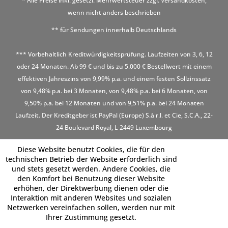
* Alle Preise inkl. gesetzl. Mehrwertsteuer zzgl.
Versandkosten
,
wenn nicht anders beschrieben
** für Sendungen innerhalb Deutschlands
*** Vorbehaltlich Kreditwürdigkeitsprüfung. Laufzeiten von 3, 6, 12
oder 24 Monaten. Ab 99 € und bis zu 5.000 € Bestellwert mit einem
effektiven Jahreszins von 9,99% p.a. und einem festen Sollzinssatz
von 9,48% p.a. bei 3 Monaten, von 9,48% p.a. bei 6 Monaten, von
9,50% p.a. bei 12 Monaten und von 9,51% p.a. bei 24 Monaten
Laufzeit. Der Kreditgeber ist PayPal (Europe) S.à r.l. et Cie, S.C.A., 22-
24 Boulevard Royal, L-2449 Luxembourg
Diese Website benutzt Cookies, die für den
technischen Betrieb der Website erforderlich sind
und stets gesetzt werden. Andere Cookies, die
den Komfort bei Benutzung dieser Website
erhöhen, der Direktwerbung dienen oder die
Interaktion mit anderen Websites und sozialen
Netzwerken vereinfachen sollen, werden nur mit
Ihrer Zustimmung gesetzt.