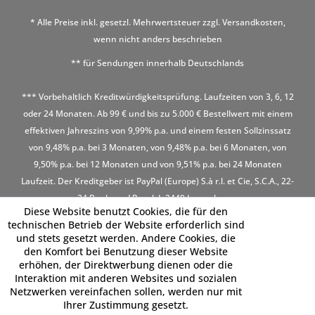
* Alle Preise inkl. gesetzl. Mehrwertsteuer zzgl.
Versandkosten
,
wenn nicht anders beschrieben
** für Sendungen innerhalb Deutschlands
*** Vorbehaltlich Kreditwürdigkeitsprüfung. Laufzeiten von 3, 6, 12
oder 24 Monaten. Ab 99 € und bis zu 5.000 € Bestellwert mit einem
effektiven Jahreszins von 9,99% p.a. und einem festen Sollzinssatz
von 9,48% p.a. bei 3 Monaten, von 9,48% p.a. bei 6 Monaten, von
9,50% p.a. bei 12 Monaten und von 9,51% p.a. bei 24 Monaten
Laufzeit. Der Kreditgeber ist PayPal (Europe) S.à r.l. et Cie, S.C.A., 22-
24 Boulevard Royal, L-2449 Luxembourg
Diese Website benutzt Cookies, die für den
technischen Betrieb der Website erforderlich sind
und stets gesetzt werden. Andere Cookies, die
den Komfort bei Benutzung dieser Website
erhöhen, der Direktwerbung dienen oder die
Interaktion mit anderen Websites und sozialen
Netzwerken vereinfachen sollen, werden nur mit
Ihrer Zustimmung gesetzt.