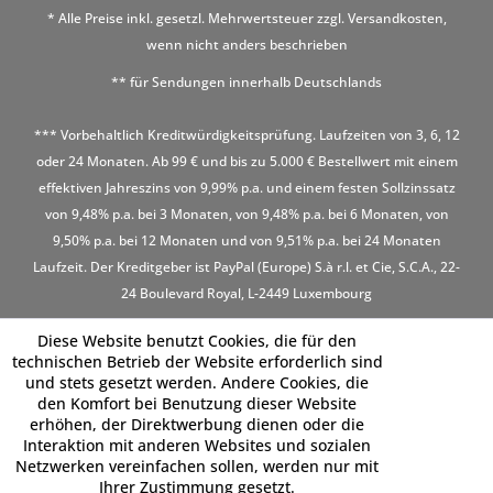
* Alle Preise inkl. gesetzl. Mehrwertsteuer zzgl.
Versandkosten
,
wenn nicht anders beschrieben
** für Sendungen innerhalb Deutschlands
*** Vorbehaltlich Kreditwürdigkeitsprüfung. Laufzeiten von 3, 6, 12
oder 24 Monaten. Ab 99 € und bis zu 5.000 € Bestellwert mit einem
effektiven Jahreszins von 9,99% p.a. und einem festen Sollzinssatz
von 9,48% p.a. bei 3 Monaten, von 9,48% p.a. bei 6 Monaten, von
9,50% p.a. bei 12 Monaten und von 9,51% p.a. bei 24 Monaten
Laufzeit. Der Kreditgeber ist PayPal (Europe) S.à r.l. et Cie, S.C.A., 22-
24 Boulevard Royal, L-2449 Luxembourg
Diese Website benutzt Cookies, die für den
technischen Betrieb der Website erforderlich sind
und stets gesetzt werden. Andere Cookies, die
den Komfort bei Benutzung dieser Website
erhöhen, der Direktwerbung dienen oder die
Interaktion mit anderen Websites und sozialen
Netzwerken vereinfachen sollen, werden nur mit
Ihrer Zustimmung gesetzt.