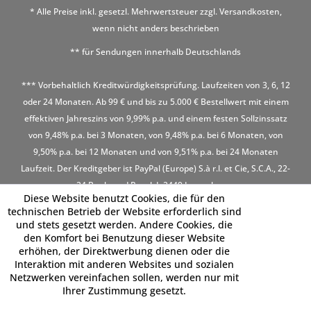
* Alle Preise inkl. gesetzl. Mehrwertsteuer zzgl.
Versandkosten
,
wenn nicht anders beschrieben
** für Sendungen innerhalb Deutschlands
*** Vorbehaltlich Kreditwürdigkeitsprüfung. Laufzeiten von 3, 6, 12
oder 24 Monaten. Ab 99 € und bis zu 5.000 € Bestellwert mit einem
effektiven Jahreszins von 9,99% p.a. und einem festen Sollzinssatz
von 9,48% p.a. bei 3 Monaten, von 9,48% p.a. bei 6 Monaten, von
9,50% p.a. bei 12 Monaten und von 9,51% p.a. bei 24 Monaten
Laufzeit. Der Kreditgeber ist PayPal (Europe) S.à r.l. et Cie, S.C.A., 22-
24 Boulevard Royal, L-2449 Luxembourg
Diese Website benutzt Cookies, die für den
technischen Betrieb der Website erforderlich sind
und stets gesetzt werden. Andere Cookies, die
den Komfort bei Benutzung dieser Website
erhöhen, der Direktwerbung dienen oder die
Interaktion mit anderen Websites und sozialen
Netzwerken vereinfachen sollen, werden nur mit
Ihrer Zustimmung gesetzt.